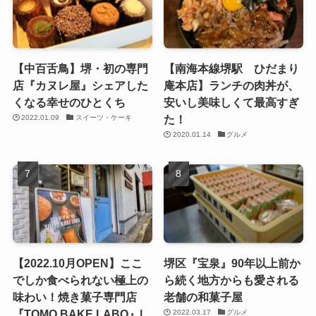
【中百舌鳥】堺・初の専門
【南海本線堺駅 ひだまり
店『カヌレ屋』シェアした
庵本店】ランチの肉丼が、
くなる幸せのひとくち
安いし美味しくて最高すぎ
た！
2022.01.09
スイーツ・ケーキ
2020.01.14
グルメ
【2022.10月OPEN】ここ
堺区『宝泉』90年以上前か
でしか食べられない極上の
ら続く地方からも愛される
味わい！焼き菓子専門店
老舗の和菓子屋
『TOMO BAKE LABO』|
2022.03.17
グルメ