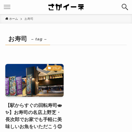
ホーム
お寿司
お寿司
– tag –
グルメ
【駅からすぐの回転寿司🍣
✨】お寿司の名店上野芝・
長次郎でお家でも手軽に美
味しいお魚をいただこう😌