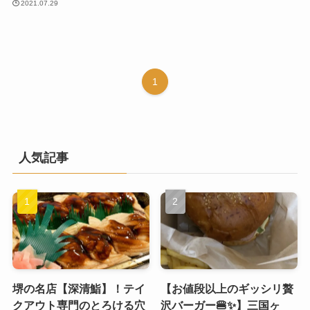
2021.07.29
1
人気記事
堺の名店【深清鮨】！テイ
【お値段以上のギッシリ贅
クアウト専門のとろける穴
沢バーガー🍔✨】三国ヶ