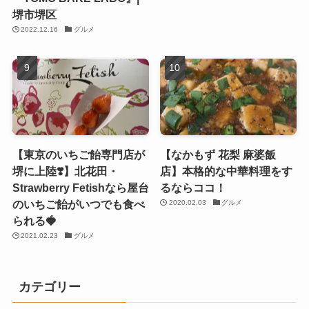
堺市堺区
2022.12.16
グルメ
【東京のいちご飴専門店が
【なかもず 花梨 麻婆飯
堺に上陸❣️】北花田・
店】本格的な中華料理をす
Strawberry Fetishなら屋台
るならココ！
のいちご飴がいつでも食べ
2020.02.03
グルメ
られる🍓
2021.02.23
グルメ
カテゴリー