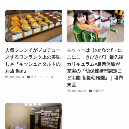
人気フレンチがプロデュー
モットーは【のびのび・に
スするワンランク上の美味
こにこ・きびきび】 最先端
しさ『キッシュとタルトの
カリキュラム×農業体験が
お店 flan』
充実の『幼保連携型認定こ
ども園 菩提幼稚園』｜堺市
2023.05.04
スイーツ・ケーキ
東区
2023.03.29
企業紹介