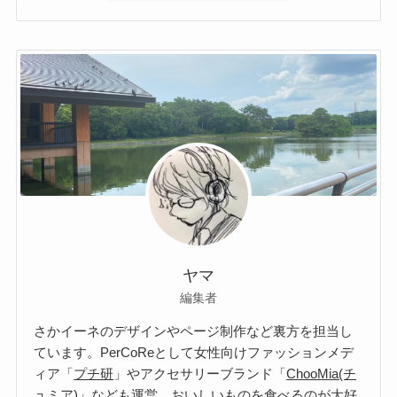
ヤマ
編集者
さかイーネのデザインやページ制作など裏方を担当し
ています。
PerCoRe
として女性向けファッションメデ
ィア「
プチ研
」やアクセサリーブランド「
ChooMia(チ
ュミア)
」なども運営。おいしいものを食べるのが大好