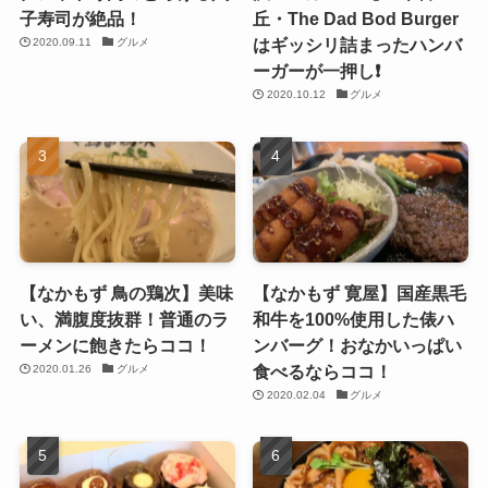
子寿司が絶品！
丘・The Dad Bod Burger
はギッシリ詰まったハンバ
2020.09.11
グルメ
ーガーが一押し❗️
2020.10.12
グルメ
【なかもず 鳥の鶏次】美味
【なかもず 寛屋】国産黒毛
い、満腹度抜群！普通のラ
和牛を100%使用した俵ハ
ーメンに飽きたらココ！
ンバーグ！おなかいっぱい
食べるならココ！
2020.01.26
グルメ
2020.02.04
グルメ