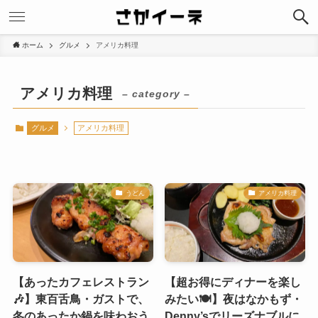
ホーム
グルメ
アメリカ料理
アメリカ料理
– category –
グルメ
アメリカ料理
うどん
アメリカ料理
【あったカフェレストラン
【超お得にディナーを楽し
🎶】東百舌鳥・ガストで、
みたい🍽】夜はなかもず・
冬のあったか鍋を味わおう
Denny’sでリーズナブルに