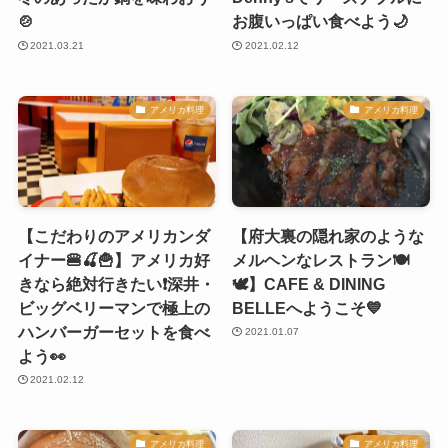
🍲
お腹いっぱい食べよう🌙
2021.03.21
2021.02.12
アメリカ料理
アメリカ料理
【こだわりのアメリカンダ
【府大裏の隠れ家のような
イナー🍔🍒🍟】アメリカ好
メルヘンなレストラン🍽
きなら絶対行きたい❗️深井・
🕊】CAFE & DINING
ビッグベリーマンで極上の
BELLEへようこそ💙
ハンバーガーセットを食べ
2021.01.07
よう👀
2021.02.12
アメリカ料理
アメリカ料理