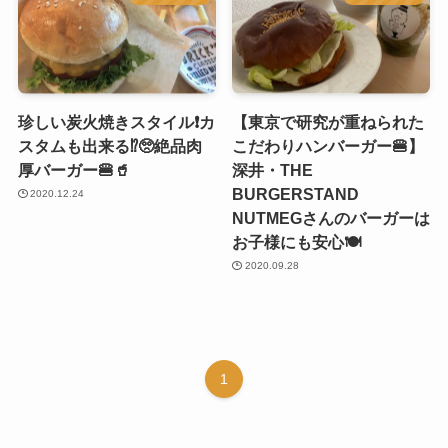
珍しい炭火焼きスタイル❗️カ
【東京で研究が重ねられた
スタムも出来る⁉️🥺絶品肉
こだわりハンバーガー🍔】
厚バーガー🍔🥤
深井・THE
BURGERSTAND
2020.12.24
NUTMEGさんのバーガーは
お子様にも安心🍽
2020.09.28
1