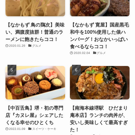
【なかもず 鳥の鶏次】美味
【なかもず 寛屋】国産黒毛
い、満腹度抜群！普通のラ
和牛を100%使用した俵ハ
ーメンに飽きたらココ！
ンバーグ！おなかいっぱい
食べるならココ！
2020.01.26
グルメ
2020.02.04
グルメ
【中百舌鳥】堺・初の専門
【南海本線堺駅 ひだまり
店『カヌレ屋』シェアした
庵本店】ランチの肉丼が、
くなる幸せのひとくち
安いし美味しくて最高すぎ
た！
2022.01.09
スイーツ・ケーキ