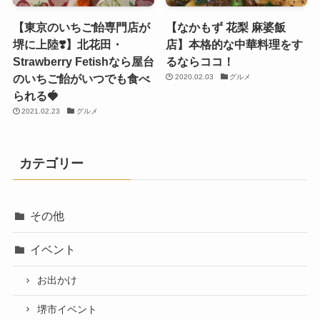
【東京のいちご飴専門店が
【なかもず 花梨 麻婆飯
堺に上陸❣️】北花田・
店】本格的な中華料理をす
Strawberry Fetishなら屋台
るならココ！
のいちご飴がいつでも食べ
2020.02.03
グルメ
られる🍓
2021.02.23
グルメ
カテゴリー
その他
イベント
お出かけ
堺市イベント