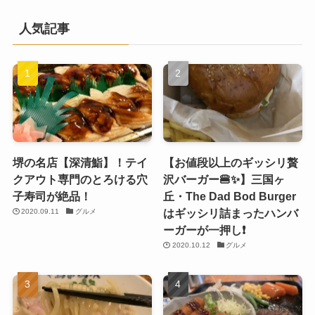
人気記事
堺の名店【深清鮨】！テイ
【お値段以上のギッシリ贅
クアウト専門のとろける穴
沢バーガー🍔✨】三国ヶ
子寿司が絶品！
丘・The Dad Bod Burger
はギッシリ詰まったハンバ
2020.09.11
グルメ
ーガーが一押し❗️
2020.10.12
グルメ