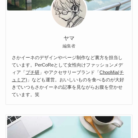
ヤマ
編集者
さかイーネのデザインやページ制作など裏方を担当し
ています。
PerCoRe
として女性向けファッションメデ
ィア「
プチ研
」やアクセサリーブランド「
ChooMia(チ
ュミア)
」なども運営。おいしいものを食べるのが大好
きでいつもさかイーネの記事を見ながらお腹を空かせ
ています。笑