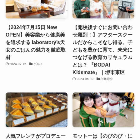
【2024年7月15日 New
【開校後すぐにお問い合わ
OPEN】美容業から健康美
せ殺到！】アフタースクー
を追求する laboratory’s天
ルだからこそなし得る、子
女のごはんの魅力を徹底取
どもを豊かに育て、未来に
材
つなげる教育カリキュラム
とは？ 『BODAI
2024.07.15
グルメ
Kidsmate』｜堺市東区
2023.06.09
企業紹介
人気フレンチがプロデュー
モットーは【のびのび・に