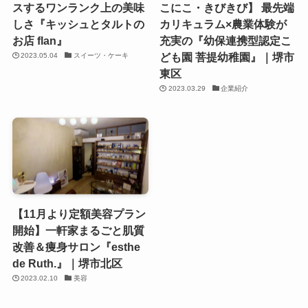
スするワンランク上の美味
こにこ・きびきび】 最先端
しさ『キッシュとタルトの
カリキュラム×農業体験が
お店 flan』
充実の『幼保連携型認定こ
ども園 菩提幼稚園』｜堺市
2023.05.04
スイーツ・ケーキ
東区
2023.03.29
企業紹介
【11月より定額美容プラン
開始】一軒家まるごと肌質
改善＆痩身サロン『esthe
de Ruth.』｜堺市北区
2023.02.10
美容