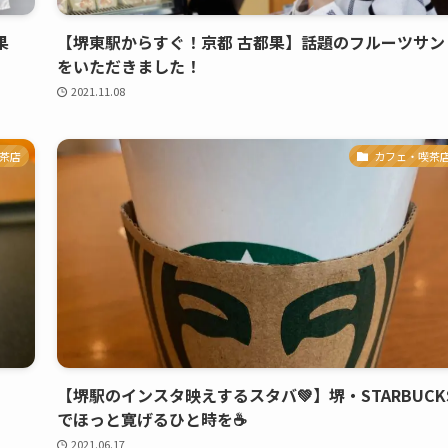
旬果
【堺東駅からすぐ！京都 古都果】話題のフルーツサン
をいただきました！
2021.11.08
茶店
カフェ・喫茶
【堺駅のインスタ映えするスタバ💚】堺・STARBUCK
でほっと寛げるひと時を☕️
2021.06.17