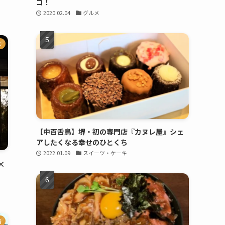
コ！
2020.02.04
グルメ
メ
【中百舌鳥】堺・初の専門店『カヌレ屋』シェ
アしたくなる幸せのひとくち
2022.01.09
スイーツ・ケーキ
×
当