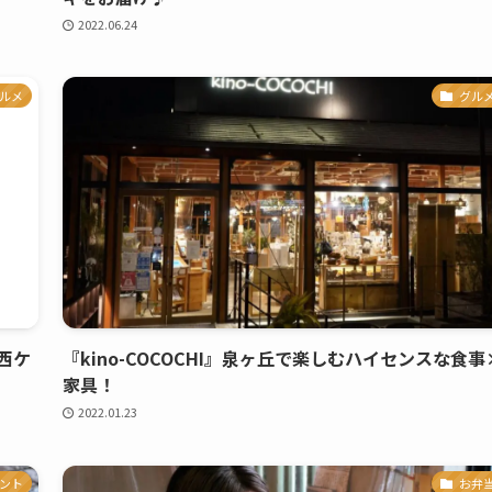
2022.06.24
ルメ
グル
西ケ
『kino-COCOCHI』泉ヶ丘で楽しむハイセンスな食事
家具！
2022.01.23
ント
お弁