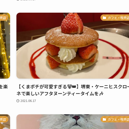
茶店
カフェ・喫茶
を楽
【くまポチが可愛すぎる🐻👑】堺東・ケーニヒスクロ
ネで楽しいアフタヌーンティータイムを🎶
2021.06.17
茶店
カフェ・喫茶