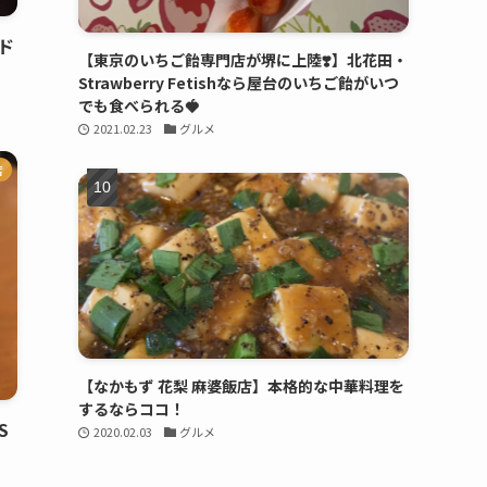
ド
【東京のいちご飴専門店が堺に上陸❣️】北花田・
Strawberry Fetishなら屋台のいちご飴がいつ
でも食べられる🍓
2021.02.23
グルメ
店
【なかもず 花梨 麻婆飯店】本格的な中華料理を
するならココ！
S
2020.02.03
グルメ