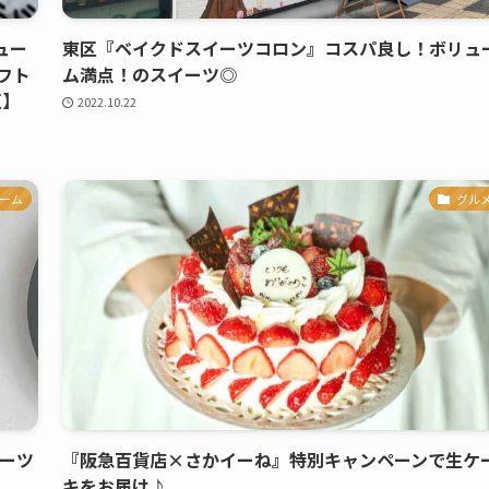
ュー
東区『ベイクドスイーツコロン』コスパ良し！ボリュ
フト
ム満点！のスイーツ◎
区】
2022.10.22
ーム
グル
イーツ
『阪急百貨店×さかイーね』特別キャンペーンで生ケ
キをお届け♪