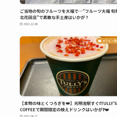
ご当地の旬のフルーツを大福で…”フルーツ大福 
北花田店”で素敵な手土産はいかが？
2021.12.08
カフェ・喫
【本物の味とくつろぎを👑】光明池駅すぐ❗️TULLY’S
COFFEEで期間限定の映えドリンクはいかが❓❤️
2021.06.17