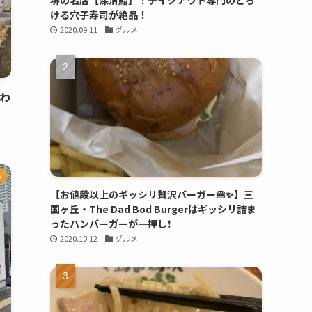
堺の名店【深清鮨】！テイクアウト専門のとろ
ける穴子寿司が絶品！
2020.09.11
グルメ
味わ
ム
【お値段以上のギッシリ贅沢バーガー🍔✨】三
国ヶ丘・The Dad Bod Burgerはギッシリ詰ま
ったハンバーガーが一押し❗️
2020.10.12
グルメ