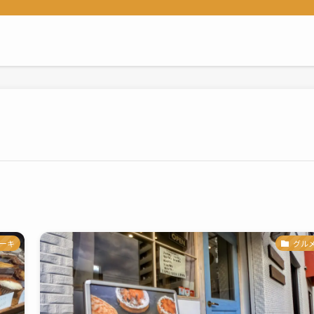
ーキ
グル