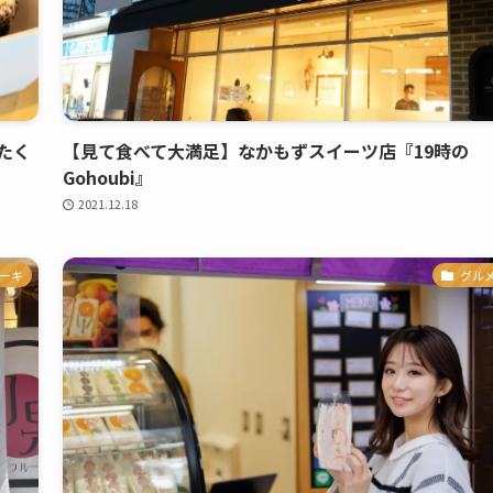
たく
【見て食べて大満足】なかもずスイーツ店『19時の
Gohoubi』
2021.12.18
ーキ
グル