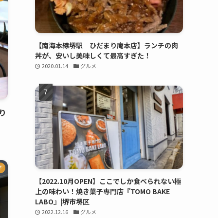
【南海本線堺駅 ひだまり庵本店】ランチの肉
丼が、安いし美味しくて最高すぎた！
2020.01.14
グルメ
り
プ
【2022.10月OPEN】ここでしか食べられない極
上の味わい！焼き菓子専門店『TOMO BAKE
LABO』|堺市堺区
2022.12.16
グルメ