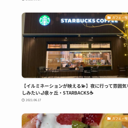
カフェ・喫
【イルミネーションが映える💫】夜に行って雰囲気
しみたい🌙泉ヶ丘・STARBACKS☕️
2021.06.17
カフェ・喫