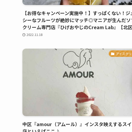
【お得なキャンペーン実施中！】すっぱくない！ジ
シーなフルーツが絶妙にマッチ◎マニアが生んだソ
クリーム専門店『ひげおやじのCream Lab』【北
2022.11.18
アイスクリ
中区『amour（アムール）』インスタ映えするス
店といえばここ♪