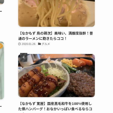
ー
【なかもず 鳥の鶏次】美味い、満腹度抜群！普
通のラーメンに飽きたらココ！
2020.01.26
グルメ
メ
【なかもず 寛屋】国産黒毛和牛を100%使用し
ー
た俵ハンバーグ！おなかいっぱい食べるならコ