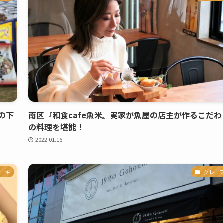
の下
南区『和食cafe魚米』実家が魚屋の店主が作るこだわ
の料理を堪能！
2022.01.16
ーキ
クレー