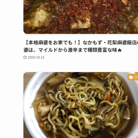
【本格麻婆をお家でも！】なかもず・花梨麻婆飯店
婆は、マイルドから激辛まで種類豊富な味🔥
2020.10.13
グ