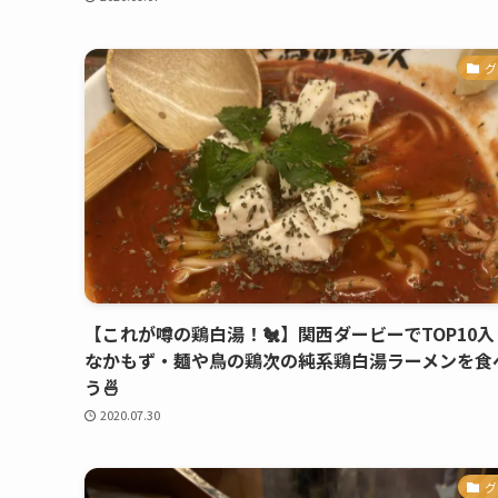
グ
【これが噂の鶏白湯！🐔】関西ダービーでTOP10入
なかもず・麺や鳥の鶏次の純系鶏白湯ラーメンを食
う🍜
2020.07.30
グ