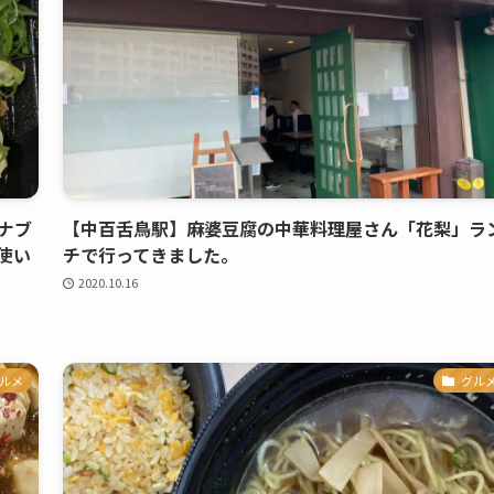
ナブ
【中百舌鳥駅】麻婆豆腐の中華料理屋さん「花梨」ラ
使い
チで行ってきました。
2020.10.16
ルメ
グル