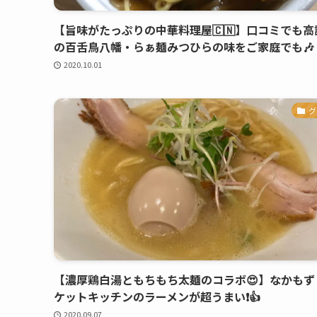
【旨味がたっぷりの中華料理屋🇨🇳】口コミでも高
の百舌鳥八幡・らぁ麺みつひらの味をご家庭でも🎶
2020.10.01
グ
【濃厚鶏白湯ともちもち太麺のコラボ😍】なかもず
ケットキッチンのラーメンが超うまい❗️👍
2020.09.07