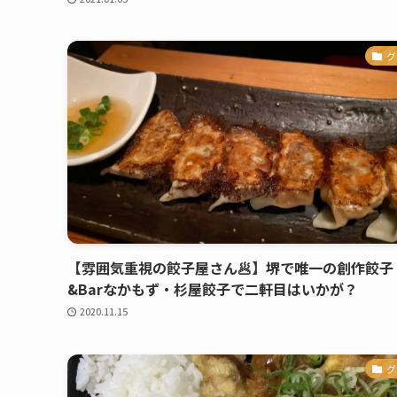
グ
【雰囲気重視の餃子屋さん🥟】堺で唯一の創作餃子
&Barなかもず・杉屋餃子で二軒目はいかが？
2020.11.15
グ