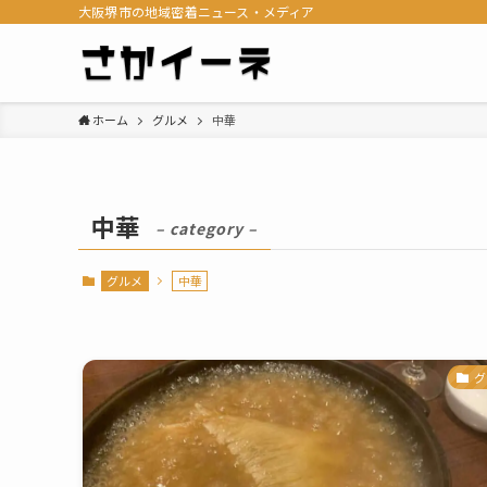
大阪堺市の地域密着ニュース・メディア
ホーム
グルメ
中華
中華
– category –
グルメ
中華
グ