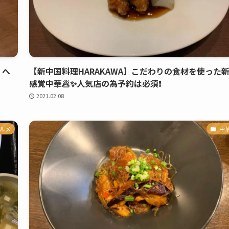
」へ
【新中国料理HARAKAWA】こだわりの食材を使った
感覚中華🥟✨人気店の為予約は必須❗️
2021.02.08
ルメ
中