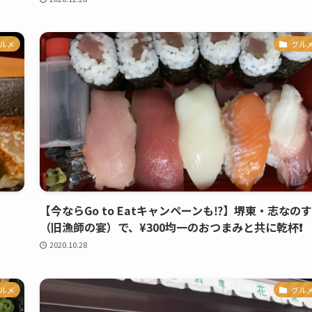
ルメ
グル
【今ならGo to Eatキャンペーンも⁉️】堺東・志なの
（旧漁師の宴）で、¥300均一のおつまみと共に乾杯❗️
2020.10.28
ルメ
グル