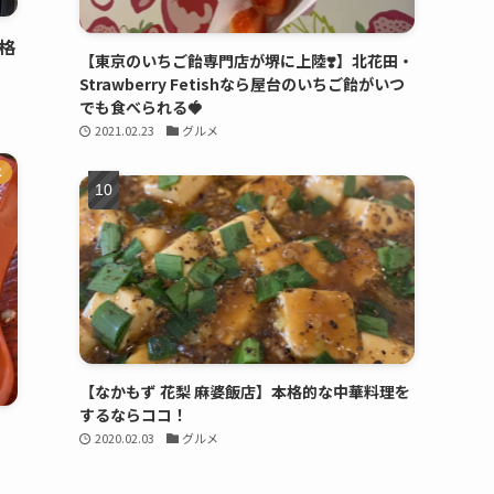
格
【東京のいちご飴専門店が堺に上陸❣️】北花田・
Strawberry Fetishなら屋台のいちご飴がいつ
でも食べられる🍓
2021.02.23
グルメ
メ
【なかもず 花梨 麻婆飯店】本格的な中華料理を
するならココ！
の
2020.02.03
グルメ