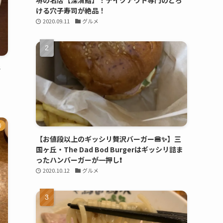
堺の名店【深清鮨】！テイクアウト専門のとろ
ける穴子寿司が絶品！
2020.09.11
グルメ
新
華
【お値段以上のギッシリ贅沢バーガー🍔✨】三
国ヶ丘・The Dad Bod Burgerはギッシリ詰ま
ったハンバーガーが一押し❗️
2020.10.12
グルメ