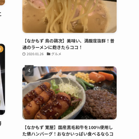
こ
【なかもず 鳥の鶏次】美味い、満腹度抜群！普
通のラーメンに飽きたらココ！
華
2020.01.26
グルメ
得
【なかもず 寛屋】国産黒毛和牛を100%使用し
た俵ハンバーグ！おなかいっぱい食べるならコ