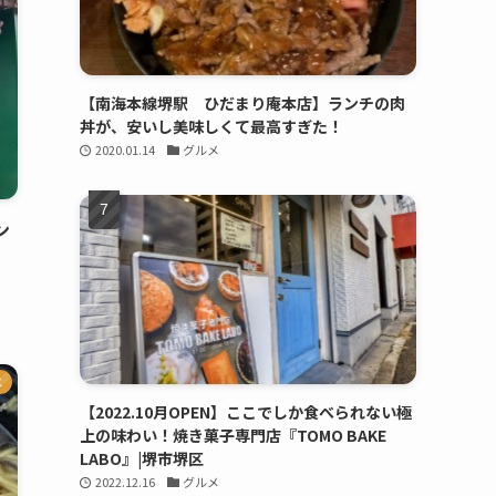
【南海本線堺駅 ひだまり庵本店】ランチの肉
丼が、安いし美味しくて最高すぎた！
2020.01.14
グルメ
ン
メ
【2022.10月OPEN】ここでしか食べられない極
上の味わい！焼き菓子専門店『TOMO BAKE
LABO』|堺市堺区
2022.12.16
グルメ