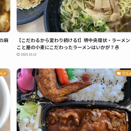
の麻
【こだわるから変わり続ける❗️】堺中央環状・ラーメン
こと屋の小麦にこだわったラーメンはいかが？🍜
2020.10.13
ルメ
グル