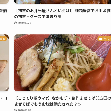
評価
【初芝のお弁当屋さんといえば❗️】種類豊富でお手頃価
の初芝・グースで決まり🍱
2020.09.28
ルメ
グル
・ロ
【こってり激ウマ❣️】なかもず・創作まぜそば○△□
まぜそばでもうお腹は満たされた？✨
2020.08.02