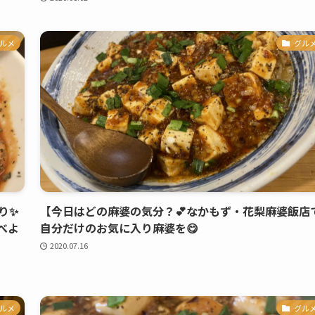
ルメ
グル
り✨
【今日はどの麻婆の気分？💕なかもず・花梨麻婆飯店
べよ
自分だけのお気に入り麻婆を😋
2020.07.16
ルメ
グル