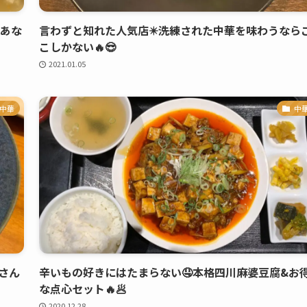
いあな
言わずと知れた人気店✴️洗練された中華を味わうなら
こしかない🔥😎
2021.01.05
中華
中
さん
辛いもの好きにはたまらない🤤本格四川麻婆豆腐&お
な点心セット🔥🥟
2020.12.28