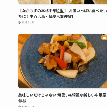
【なかもずの本格中華🇨🇳】 お腹いっぱい食べた
たに！中百舌鳥・福亭へ欢迎🐼❗️
2021.01.31
美味しいだけじゃない❗️可愛い&綺麗な新しい中華屋
😋🥟
2021.01.05