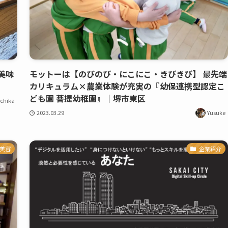
美味
モットーは【のびのび・にこにこ・きびきび】 最先端
カリキュラム×農業体験が充実の『幼保連携型認定こ
ども園 菩提幼稚園』｜堺市東区
chika
2023.03.29
Yusuke
美容
企業紹介