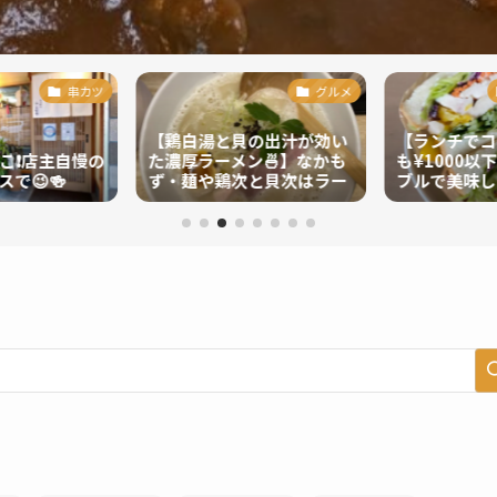
串カツ
グルメ
【鶏白湯と貝の出汁が効い
【ランチでコ
❗️店主自慢の
た濃厚ラーメン🍜】なかも
も¥1000以
で😉🍻
ず・麺や鶏次と貝次はラー
ブルで美味し
メン好き必見！❤️
しむなら、萩原
ブロー...