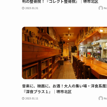
判の整骨院！『コレクト整骨院』｜堺市北区
2023.01.31
N
グ
音楽に、映画に、お酒！大人の集い場・洋食系居
『深夜プラス１』｜堺市北区
2023.01.11
N