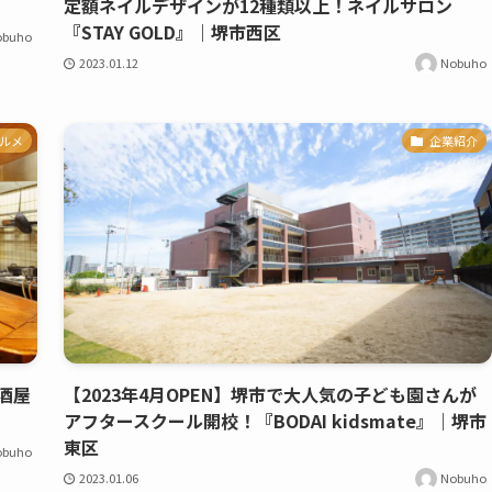
定額ネイルデザインが12種類以上！ネイルサロン
『STAY GOLD』｜堺市西区
obuho
2023.01.12
Nobuho
ルメ
企業紹介
酒屋
【2023年4月OPEN】堺市で大人気の子ども園さんが
アフタースクール開校！『BODAI kidsmate』｜堺市
東区
obuho
2023.01.06
Nobuho