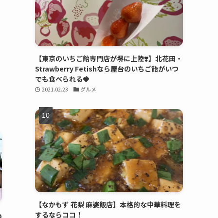
【東京のいちご飴専門店が堺に上陸❣️】北花田・
Strawberry Fetishなら屋台のいちご飴がいつ
でも食べられる🍓
2021.02.23
グルメ
【なかもず 花梨 麻婆飯店】本格的な中華料理を
するならココ！
の