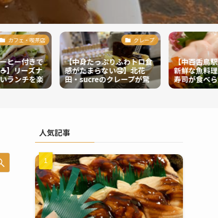
カフェ・喫茶店
クレープ
ーヒー付きで
【中身たっぷりふわトロ食
【中百舌鳥駅
下☕️】リーズナ
感がたまらない🤤】北花
新鮮な魚料理
いランチを楽
田・sucreのクレープが驚
寿司が食べら
天神・cafe
きのコスパ💓
人気記事