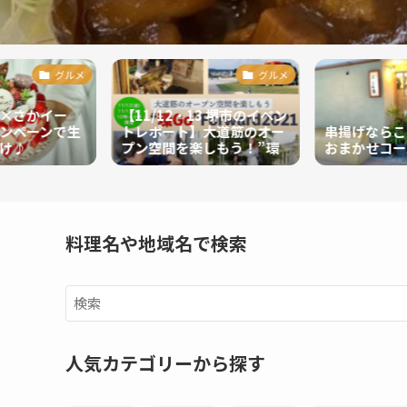
グルメ
グルメ
×さかイー
【11/12・13 堺市のイベン
ンペーンで生
トレポート】大道筋のオー
串揚げならここ
け♪
プン空間を楽しもう！”環
おまかせコース
Go” Forward2021
料理名や地域名で検索
人気カテゴリーから探す