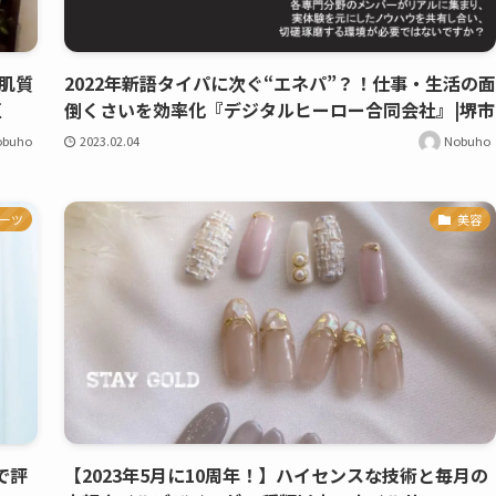
肌質
2022年新語タイパに次ぐ“エネパ”？！仕事・生活の面
区
倒くさいを効率化『デジタルヒーロー合同会社』|堺市
obuho
2023.02.04
Nobuho
ーツ
美容
で評
【2023年5月に10周年！】ハイセンスな技術と毎月の