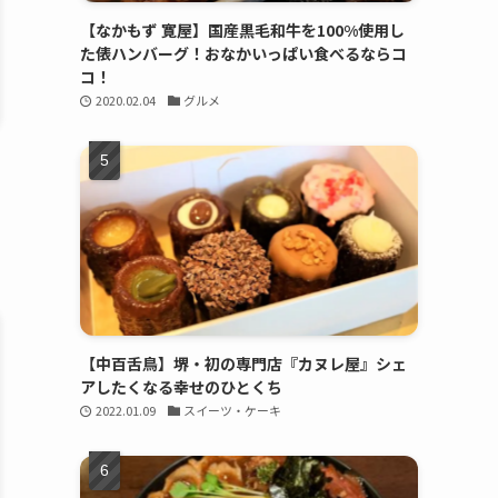
【なかもず 寛屋】国産黒毛和牛を100%使用し
た俵ハンバーグ！おなかいっぱい食べるならコ
コ！
2020.02.04
グルメ
【中百舌鳥】堺・初の専門店『カヌレ屋』シェ
アしたくなる幸せのひとくち
2022.01.09
スイーツ・ケーキ