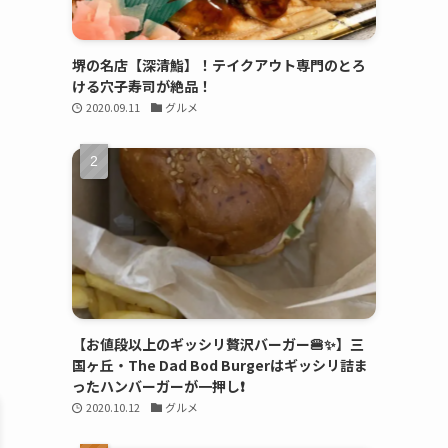
堺の名店【深清鮨】！テイクアウト専門のとろ
ける穴子寿司が絶品！
2020.09.11
グルメ
【お値段以上のギッシリ贅沢バーガー🍔✨】三
国ヶ丘・The Dad Bod Burgerはギッシリ詰ま
ったハンバーガーが一押し❗️
2020.10.12
グルメ