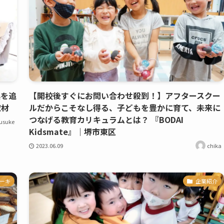
美を追
【開校後すぐにお問い合わせ殺到！】アフタースクー
取材
ルだからこそなし得る、子どもを豊かに育て、未来に
つなげる教育カリキュラムとは？ 『BODAI
usuke
Kidsmate』｜堺市東区
2023.06.09
chika
ーキ
企業紹介