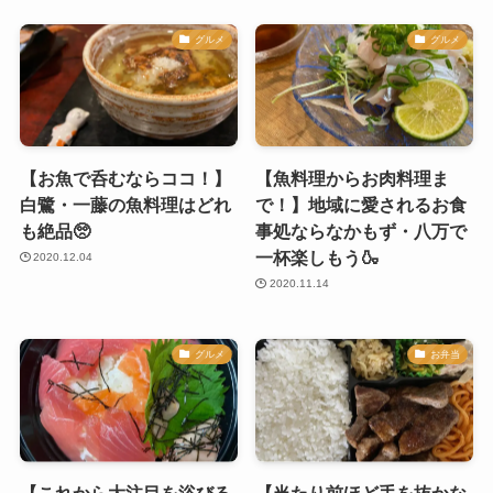
グルメ
グルメ
【お魚で呑むならココ！】
【魚料理からお肉料理ま
白鷺・一藤の魚料理はどれ
で！】地域に愛されるお食
も絶品🥺
事処ならなかもず・八万で
一杯楽しもう🍶
2020.12.04
2020.11.14
グルメ
お弁当
【これから大注目を浴びる
【当たり前ほど手を抜かな