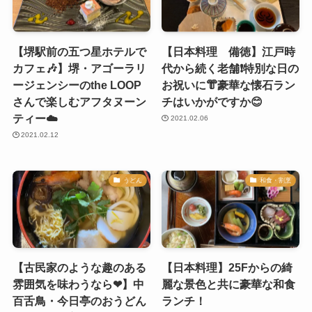
【堺駅前の五つ星ホテルで
【日本料理 備徳】江戸時
カフェ🎶】堺・アゴーラリ
代から続く老舗❗️特別な日の
ージェンシーのthe LOOP
お祝いに👘豪華な懐石ラン
さんで楽しむアフタヌーン
チはいかがですか😊
ティー☁️
2021.02.06
2021.02.12
うどん
和食・割烹
【古民家のような趣のある
【日本料理】25Fからの綺
雰囲気を味わうなら❤︎】中
麗な景色と共に豪華な和食
百舌鳥・今日亭のおうどん
ランチ！