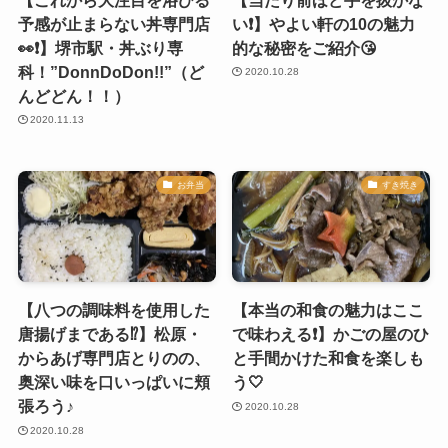
予感が止まらない丼専門店
い❗️】やよい軒の10の魅力
👀❗️】堺市駅・丼ぶり専
的な秘密をご紹介😘
科！”DonnDoDon!!”（ど
2020.10.28
んどどん！！）
2020.11.13
お弁当
すき焼き
【八つの調味料を使用した
【本当の和食の魅力はここ
唐揚げまである⁉️】松原・
で味わえる❗️】かごの屋のひ
からあげ専門店とりのの、
と手間かけた和食を楽しも
奥深い味を口いっぱいに頬
う🤍
張ろう♪
2020.10.28
2020.10.28