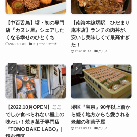
【中百舌鳥】堺・初の専門
【南海本線堺駅 ひだまり
店『カヌレ屋』シェアした
庵本店】ランチの肉丼が、
くなる幸せのひとくち
安いし美味しくて最高すぎ
た！
2022.01.09
スイーツ・ケーキ
2020.01.14
グルメ
【2022.10月OPEN】ここ
堺区『宝泉』90年以上前か
でしか食べられない極上の
ら続く地方からも愛される
味わい！焼き菓子専門店
老舗の和菓子屋
『TOMO BAKE LABO』|
2022.03.17
グルメ
堺市堺区