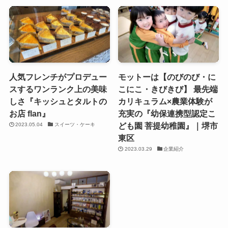
人気フレンチがプロデュー
モットーは【のびのび・に
スするワンランク上の美味
こにこ・きびきび】 最先端
しさ『キッシュとタルトの
カリキュラム×農業体験が
お店 flan』
充実の『幼保連携型認定こ
ども園 菩提幼稚園』｜堺市
2023.05.04
スイーツ・ケーキ
東区
2023.03.29
企業紹介