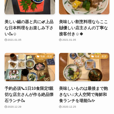
美しい錫の器と共に🌿上品
美味しい割烹料理ならここ
な日本料理をお楽しみ下さ
🙌優しい店主さんの丁寧な
い🍶☺️
接客付き☺️🍀
2021.01.05
2021.01.05
和食・割烹
和食・割烹
予約必須📞1日10食限定❗️親
美味しいものは最後まで飽
切な店主さんが作る絶品懐
きない♫大人空間で海鮮和
石ランチ🍶
食ランチを堪能🍶✨
2020.12.29
2020.12.25