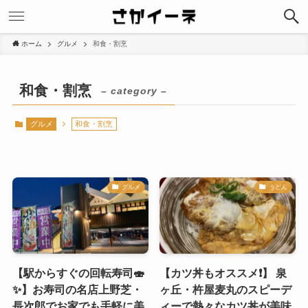
ホーム
グルメ
和食・割烹
和食・割烹
– category –
グルメ
和食・割烹
グルメ
うどん
【駅からすぐの回転寿司🍣
【カツ丼もオススメ❗️】 泉
✨】お寿司の名店上野芝・
ヶ丘・杵屋麦丸のスピーデ
長次郎でお家でも手軽に美
ィーで熱々なカツ丼が美味