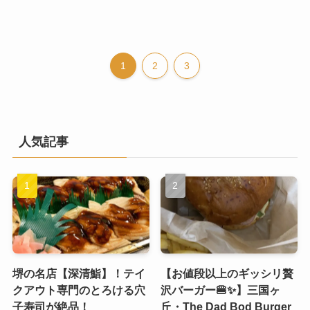
1
2
3
人気記事
堺の名店【深清鮨】！テイ
【お値段以上のギッシリ贅
クアウト専門のとろける穴
沢バーガー🍔✨】三国ヶ
子寿司が絶品！
丘・The Dad Bod Burger