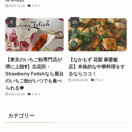
2022.12.16
グルメ
【東京のいちご飴専門店が
【なかもず 花梨 麻婆飯
堺に上陸❣️】北花田・
店】本格的な中華料理をす
Strawberry Fetishなら屋台
るならココ！
のいちご飴がいつでも食べ
2020.02.03
グルメ
られる🍓
2021.02.23
グルメ
カテゴリー