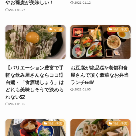
やお蕎麦が美味しい！
2021.01.12
2021.01.26
もつ鍋
和食・割烹
【バリエーション豊富で手
お豆腐が絶品👏✨老舗和食
軽な飲み屋さんならココ❗️】
屋さんで頂く豪華なお弁当
白鷺・「食酒場しょう」は
ランチ🍱🥢
どれも美味しそうで決めら
2021.01.05
れない🙊
2021.01.09
和食・割烹
和食・割烹