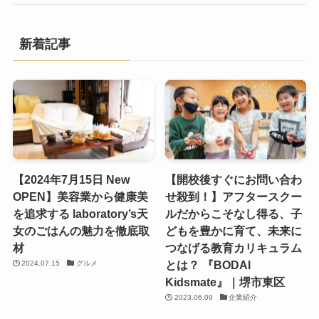
新着記事
【2024年7月15日 New
【開校後すぐにお問い合わ
OPEN】美容業から健康美
せ殺到！】アフタースクー
を追求する laboratory’s天
ルだからこそなし得る、子
女のごはんの魅力を徹底取
どもを豊かに育て、未来に
材
つなげる教育カリキュラム
とは？ 『BODAI
2024.07.15
グルメ
Kidsmate』｜堺市東区
2023.06.09
企業紹介