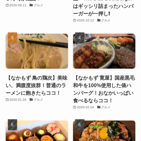
はギッシリ詰まったハンバ
2020.09.11
グルメ
ーガーが一押し❗️
2020.10.12
グルメ
【なかもず 鳥の鶏次】美味
【なかもず 寛屋】国産黒毛
い、満腹度抜群！普通のラ
和牛を100%使用した俵ハ
ーメンに飽きたらココ！
ンバーグ！おなかいっぱい
食べるならココ！
2020.01.26
グルメ
2020.02.04
グルメ