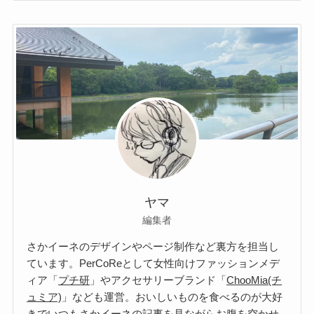
ヤマ
編集者
さかイーネのデザインやページ制作など裏方を担当し
ています。
PerCoRe
として女性向けファッションメデ
ィア「
プチ研
」やアクセサリーブランド「
ChooMia(チ
ュミア)
」なども運営。おいしいものを食べるのが大好
きでいつもさかイーネの記事を見ながらお腹を空かせ