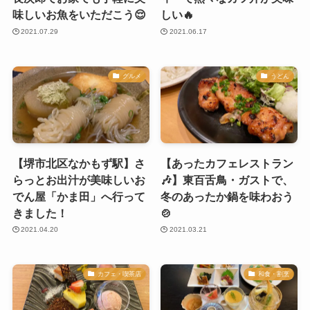
味しいお魚をいただこう😌
しい🔥
2021.07.29
2021.06.17
グルメ
うどん
【堺市北区なかもず駅】さ
【あったカフェレストラン
らっとお出汁が美味しいお
🎶】東百舌鳥・ガストで、
でん屋「かま田」へ行って
冬のあったか鍋を味わおう
きました！
🍲
2021.04.20
2021.03.21
カフェ・喫茶店
和食・割烹