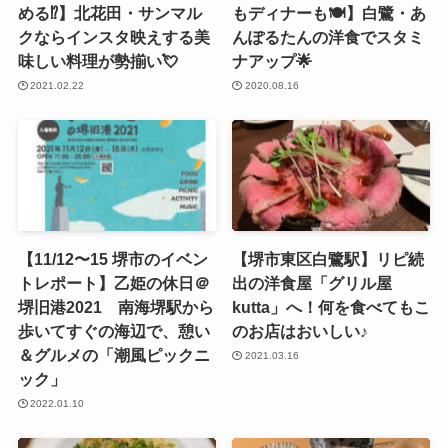
める⁉️】北花田・サンマル
もディナーも🍽】白鷺・あ
クならインスタ映えする美
んぽるたんの洋食でスタミ
味しい料理が勢揃い💘
ナアップ🌟
2021.02.22
2020.08.16
【11/12〜15 堺市のイベン
【堺市東区白鷺駅】リピ続
トレポート】乙姫の休日＠
出の洋食屋「グリル屋
堺旧港2021 南海堺駅から
kutta」へ！何を食べてもこ
歩いてすぐの海辺で、憩い
のお店はおいしい♪
＆グルメの「潮風ピックニ
2021.03.16
ック」
2022.01.10