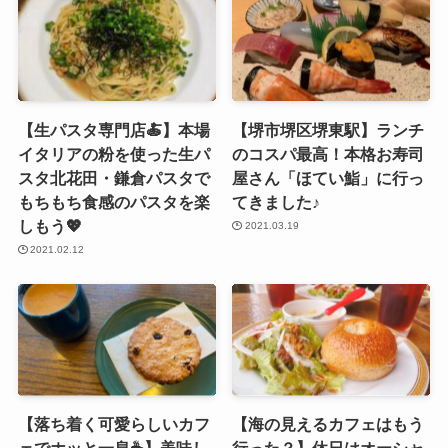
【生パスタ専門店🍝】本場
【堺市堺区堺東駅】ランチ
イタリアの粉を使った生パ
のコスパ最高！本格お寿司
スタ北花田・鎌倉パスタで
屋さん「ほてい鮨」に行っ
もちもち食感のパスタを楽
てきました♪
しもう💖
2021.03.19
2021.02.12
【落ち着く可愛らしいカフ
【海の見えるカフェはもう
ェでホッと一息☕️】美味し
行った？】休日はオーシャ