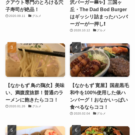
クアウト専門のとろける穴
沢バーガー🍔✨】三国ヶ
子寿司が絶品！
丘・The Dad Bod Burger
はギッシリ詰まったハンバ
2020.09.11
グルメ
ーガーが一押し❗️
2020.10.12
グルメ
【なかもず 鳥の鶏次】美味
【なかもず 寛屋】国産黒毛
い、満腹度抜群！普通のラ
和牛を100%使用した俵ハ
ーメンに飽きたらココ！
ンバーグ！おなかいっぱい
食べるならココ！
2020.01.26
グルメ
2020.02.04
グルメ