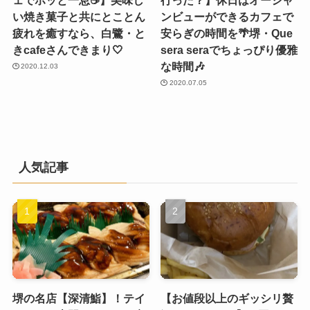
い焼き菓子と共にとことん
ンビューができるカフェで
疲れを癒すなら、白鷺・と
安らぎの時間を🌴堺・Que
きcafeさんできまり🤍
sera seraでちょっぴり優雅
な時間🎶
2020.12.03
2020.07.05
人気記事
堺の名店【深清鮨】！テイ
【お値段以上のギッシリ贅