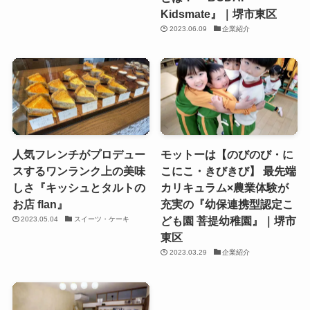
Kidsmate』｜堺市東区
2023.06.09
企業紹介
人気フレンチがプロデュー
モットーは【のびのび・に
スするワンランク上の美味
こにこ・きびきび】 最先端
しさ『キッシュとタルトの
カリキュラム×農業体験が
お店 flan』
充実の『幼保連携型認定こ
ども園 菩提幼稚園』｜堺市
2023.05.04
スイーツ・ケーキ
東区
2023.03.29
企業紹介