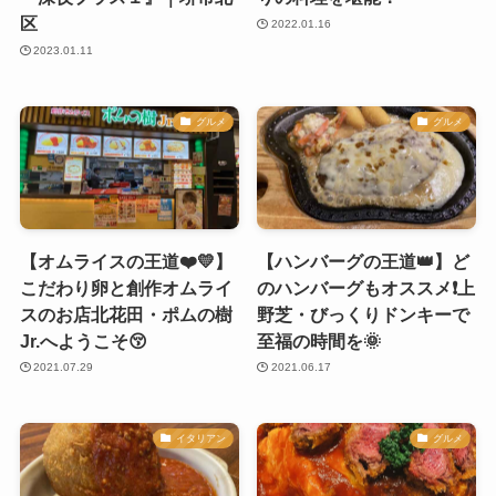
区
2022.01.16
2023.01.11
グルメ
グルメ
【オムライスの王道❤️💛】
【ハンバーグの王道👑】ど
こだわり卵と創作オムライ
のハンバーグもオススメ❗️上
スのお店北花田・ポムの樹
野芝・びっくりドンキーで
Jr.へようこそ😚
至福の時間を🌞
2021.07.29
2021.06.17
イタリアン
グルメ