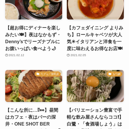
【超お得にディナーを楽し
【カフェダイニング よりみ
みたい🍽】夜はなかもず・
ち】ロールキャベツが大人
Denny’sでリーズナブルに
気✴️イタリアンと洋食を一
お腹いっぱい食べよう🌙
度に味わえるお得なお店🍽
2021.02.12
2021.02.05
カフェ・喫茶店
もつ鍋
【こんな所に…⁉️👀】昼間
【バリエーション豊富で手
はカフェ・夜はバーの深
軽な飲み屋さんならココ❗️】
井・ONE SHOT BER
白鷺・「食酒場しょう」は