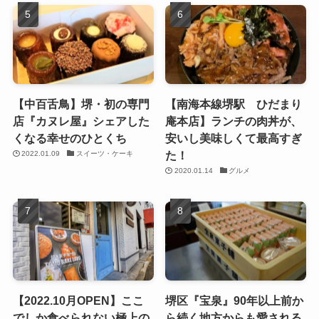
【中百舌鳥】堺・初の専門
【南海本線堺駅 ひだまり
店『カヌレ屋』シェアした
庵本店】ランチの肉丼が、
くなる幸せのひとくち
安いし美味しくて最高すぎ
た！
2022.01.09
スイーツ・ケーキ
2020.01.14
グルメ
【2022.10月OPEN】ここ
堺区『宝泉』90年以上前か
でしか食べられない極上の
ら続く地方からも愛される