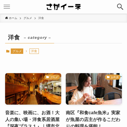
ホーム
グルメ
洋食
洋食
– category –
グルメ
洋食
グルメ
お弁当
音楽に、映画に、お酒！大
南区『和食cafe魚米』実家
人の集い場・洋食系居酒屋
が魚屋の店主が作るこだわ
『深夜プラス１』｜堺市北
りの料理を堪能！