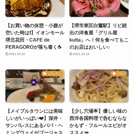
【お買い物の休憩・小腹が
【堺市東区白鷺駅】リピ続
空いた時は❗️】イオンモール
出の洋食屋「グリル屋
堺北花田・CAFE de
kutta」へ！何を食べてもこ
PERAGOROが落ち着く☕️
のお店はおいしい♪
2021.03.20
2021.03.16
イタリアン
グルメ
【メイプルタウンには美味
【少し穴場🌟】優しい味の
しいがいっぱい❤️】深井・
西洋各国料理で呑むならな
サンパレスにあるパパ・ヘ
かもず・フルールエピがオ
ミングウェイがゴージャス
ススメ🥕