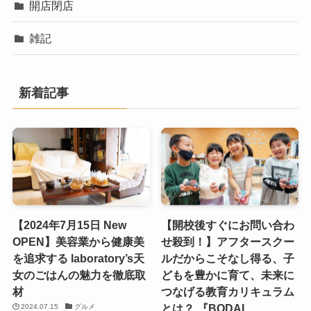
開店閉店
雑記
新着記事
【2024年7月15日 New
【開校後すぐにお問い合わ
OPEN】美容業から健康美
せ殺到！】アフタースクー
を追求する laboratory’s天
ルだからこそなし得る、子
女のごはんの魅力を徹底取
どもを豊かに育て、未来に
材
つなげる教育カリキュラム
とは？ 『BODAI
2024.07.15
グルメ