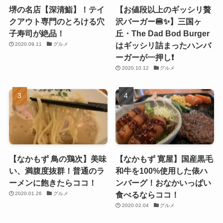
堺の名店【深清鮨】！テイ
【お値段以上のギッシリ贅
クアウト専門のとろける穴
沢バーガー🍔✨】三国ヶ
子寿司が絶品！
丘・The Dad Bod Burger
はギッシリ詰まったハンバ
2020.09.11
グルメ
ーガーが一押し❗️
2020.10.12
グルメ
【なかもず 鳥の鶏次】美味
【なかもず 寛屋】国産黒毛
い、満腹度抜群！普通のラ
和牛を100%使用した俵ハ
ーメンに飽きたらココ！
ンバーグ！おなかいっぱい
食べるならココ！
2020.01.26
グルメ
2020.02.04
グルメ