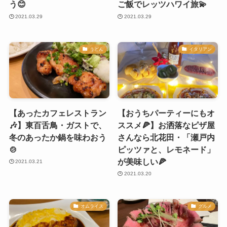
う😊
ご飯でレッツハワイ旅💫
2021.03.29
2021.03.29
うどん
イタリアン
【あったカフェレストラン
【おうちパーティーにもオ
🎶】東百舌鳥・ガストで、
ススメ🍕】お洒落なピザ屋
冬のあったか鍋を味わおう
さんなら北花田・「瀬戸内
🍲
ピッツァと、レモネード」
が美味しい🍕
2021.03.21
2021.03.20
オムライス
グルメ