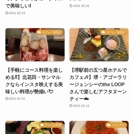
で美味しい❗️
2021.02.22
2021.02.23
カフェ・喫茶店
カフェ・喫茶店
【手軽にコース料理を楽し
【堺駅前の五つ星ホテルで
める⁉️】北花田・サンマル
カフェ🎶】堺・アゴーラリ
クならインスタ映えする美
ージェンシーのthe LOOP
味しい料理が勢揃い💘
さんで楽しむアフタヌーン
ティー☁️
2021.02.22
2021.02.12
アメリカ料理
イタリアン