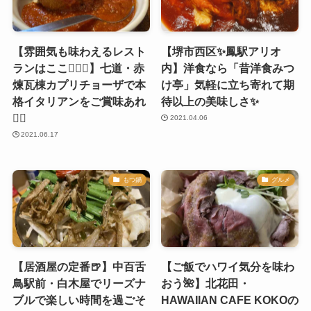
【雰囲気も味わえるレスト
【堺市西区✨鳳駅アリオ
ランはここ🙋‍♀️✨】七道・赤
内】洋食なら「昔洋食みつ
煉瓦棟カプリチョーザで本
け亭」気軽に立ち寄れて期
格イタリアンをご賞味あれ
待以上の美味しさ✨
🙆‍♀️
2021.04.06
2021.06.17
もつ鍋
グルメ
【居酒屋の定番🍺】中百舌
【ご飯でハワイ気分を味わ
鳥駅前・白木屋でリーズナ
おう🌺】北花田・
ブルで楽しい時間を過ごそ
HAWAIIAN CAFE KOKOの