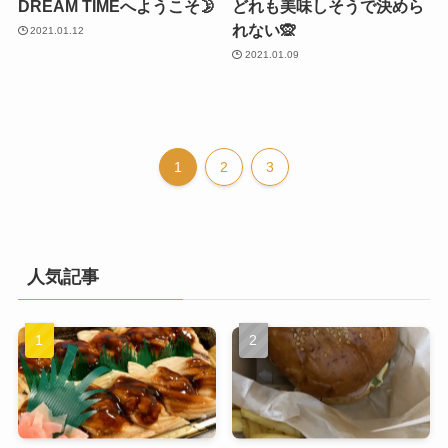
DREAM TIMEへようこそ🌛
どれも美味しそうで決めら
れない🙊
2021.01.12
2021.01.09
1
2
3
人気記事