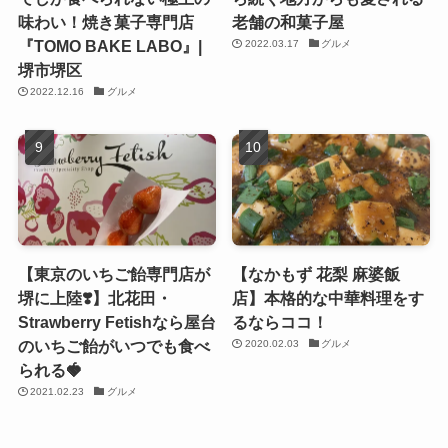
味わい！焼き菓子専門店
老舗の和菓子屋
『TOMO BAKE LABO』|
2022.03.17
グルメ
堺市堺区
2022.12.16
グルメ
【東京のいちご飴専門店が
【なかもず 花梨 麻婆飯
堺に上陸❣️】北花田・
店】本格的な中華料理をす
Strawberry Fetishなら屋台
るならココ！
のいちご飴がいつでも食べ
2020.02.03
グルメ
られる🍓
2021.02.23
グルメ