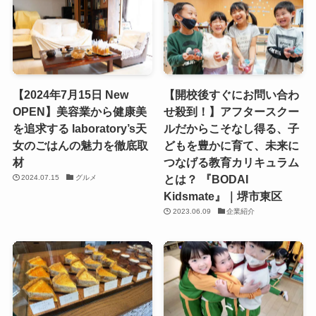
【2024年7月15日 New
【開校後すぐにお問い合わ
OPEN】美容業から健康美
せ殺到！】アフタースクー
を追求する laboratory’s天
ルだからこそなし得る、子
女のごはんの魅力を徹底取
どもを豊かに育て、未来に
材
つなげる教育カリキュラム
とは？ 『BODAI
2024.07.15
グルメ
Kidsmate』｜堺市東区
2023.06.09
企業紹介