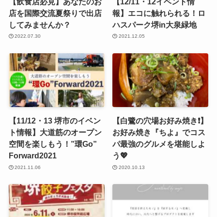
【飲食店必見】あなたのお
【12/11・12イベント情
店を国際交流夏祭りで出店
報】エコに触れられる！ロ
してみませんか？
ハスパーク堺in大泉緑地
2022.07.30
2021.12.05
【11/12・13 堺市のイベン
【白鷺の穴場お好み焼き❗️】
ト情報】大道筋のオープン
お好み焼き『ちよ』でコス
空間を楽しもう！”環Go”
パ最強のグルメを堪能しよ
Forward2021
う💖
2021.11.06
2020.10.13