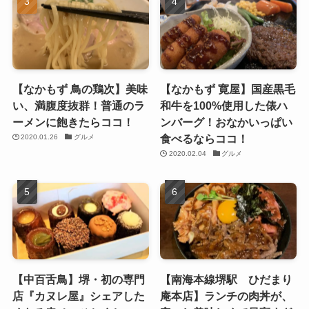
【なかもず 鳥の鶏次】美味
【なかもず 寛屋】国産黒毛
い、満腹度抜群！普通のラ
和牛を100%使用した俵ハ
ーメンに飽きたらココ！
ンバーグ！おなかいっぱい
食べるならココ！
2020.01.26
グルメ
2020.02.04
グルメ
【中百舌鳥】堺・初の専門
【南海本線堺駅 ひだまり
店『カヌレ屋』シェアした
庵本店】ランチの肉丼が、