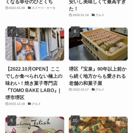
くなる幸せのひとくち
安いし美味しくて最高すぎ
た！
2022.01.09
スイーツ・ケーキ
2020.01.14
グルメ
【2022.10月OPEN】ここ
堺区『宝泉』90年以上前か
でしか食べられない極上の
ら続く地方からも愛される
味わい！焼き菓子専門店
老舗の和菓子屋
『TOMO BAKE LABO』|
2022.03.17
グルメ
堺市堺区
2022.12.16
グルメ