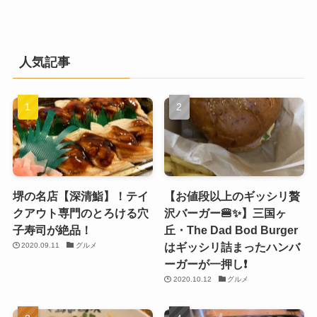
人気記事
堺の名店【深清鮨】！テイ
【お値段以上のギッシリ贅
クアウト専門のとろける穴
沢バーガー🍔✨】三国ヶ
子寿司が絶品！
丘・The Dad Bod Burger
はギッシリ詰まったハンバ
2020.09.11
グルメ
ーガーが一押し❗️
2020.10.12
グルメ