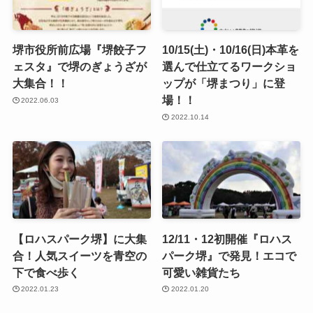
堺市役所前広場『堺餃子フ
10/15(土)・10/16(日)本革を
ェスタ』で堺のぎょうざが
選んで仕立てるワークショ
大集合！！
ップが「堺まつり」に登
場！！
2022.06.03
2022.10.14
【ロハスパーク堺】に大集
12/11・12初開催『ロハス
合！人気スイーツを青空の
パーク堺』で発見！エコで
下で食べ歩く
可愛い雑貨たち
2022.01.23
2022.01.20