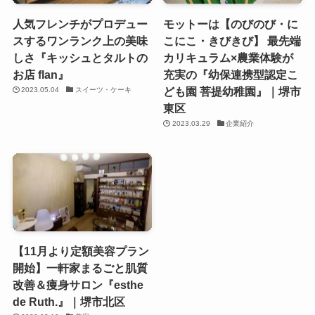
人気フレンチがプロデュー
モットーは【のびのび・に
スするワンランク上の美味
こにこ・きびきび】 最先端
しさ『キッシュとタルトの
カリキュラム×農業体験が
お店 flan』
充実の『幼保連携型認定こ
ども園 菩提幼稚園』｜堺市
2023.05.04
スイーツ・ケーキ
東区
2023.03.29
企業紹介
【11月より定額美容プラン
開始】一軒家まるごと肌質
改善＆痩身サロン『esthe
de Ruth.』｜堺市北区