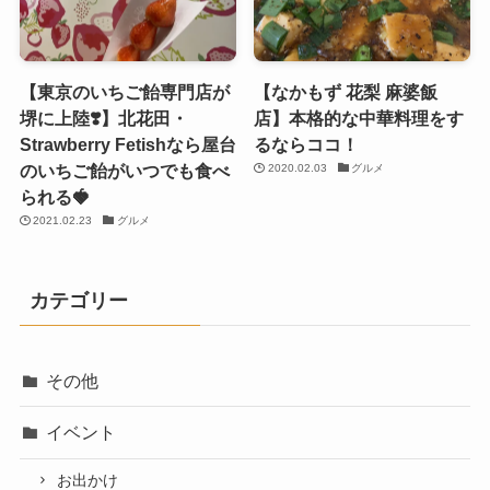
【東京のいちご飴専門店が
【なかもず 花梨 麻婆飯
堺に上陸❣️】北花田・
店】本格的な中華料理をす
Strawberry Fetishなら屋台
るならココ！
のいちご飴がいつでも食べ
2020.02.03
グルメ
られる🍓
2021.02.23
グルメ
カテゴリー
その他
イベント
お出かけ