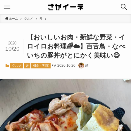
ホーム
グルメ
丼
【おいしいお肉・新鮮な野菜・イ
2020
ロイロお料理🌈☁️】百舌鳥・なべ
10/20
いちの豚丼がとにかく美味い😋
2020.10.20
愛
グルメ
丼
和食・割烹