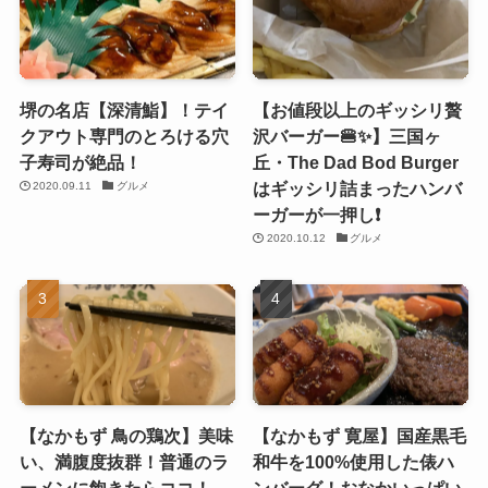
堺の名店【深清鮨】！テイ
【お値段以上のギッシリ贅
クアウト専門のとろける穴
沢バーガー🍔✨】三国ヶ
子寿司が絶品！
丘・The Dad Bod Burger
はギッシリ詰まったハンバ
2020.09.11
グルメ
ーガーが一押し❗️
2020.10.12
グルメ
【なかもず 鳥の鶏次】美味
【なかもず 寛屋】国産黒毛
い、満腹度抜群！普通のラ
和牛を100%使用した俵ハ