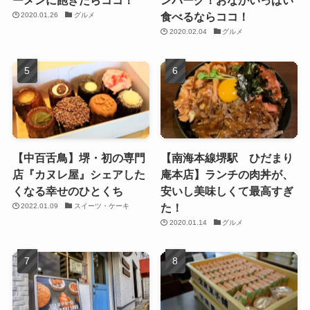
ーメンに飽きたらココ！
ンバーグ！おなかいっぱい
食べるならココ！
2020.01.26
グルメ
2020.02.04
グルメ
【中百舌鳥】堺・初の専門
【南海本線堺駅 ひだまり
店『カヌレ屋』シェアした
庵本店】ランチの肉丼が、
くなる幸せのひとくち
安いし美味しくて最高すぎ
た！
2022.01.09
スイーツ・ケーキ
2020.01.14
グルメ