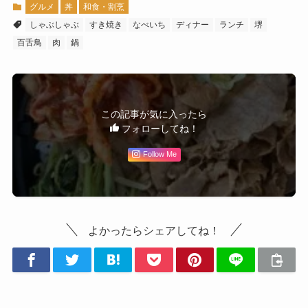
グルメ
丼
和食・割烹
しゃぶしゃぶ
すき焼き
なべいち
ディナー
ランチ
堺
百舌鳥
肉
鍋
この記事が気に入ったら
フォローしてね！
Follow Me
よかったらシェアしてね！