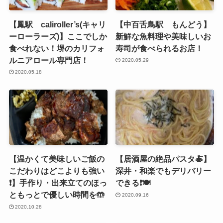
【鳳駅 caliroller’s(キャリ
【中百舌鳥駅 もんどう】
ーローラーズ)】ここでしか
新鮮な魚料理や美味しいお
食べれない！堺のカリフォ
寿司が食べられるお店！
ルニアロール専門店！
2020.05.29
2020.05.18
【温かくて美味しいご飯の
【居酒屋の絶品パスタ🍝】
こだわりはどこよりも強い
深井・和楽でもデリバリー
❗️】手作り・出来立てのほっ
できる❗️🍽
ともっとで優しい時間を🤲
2020.09.16
2020.10.28