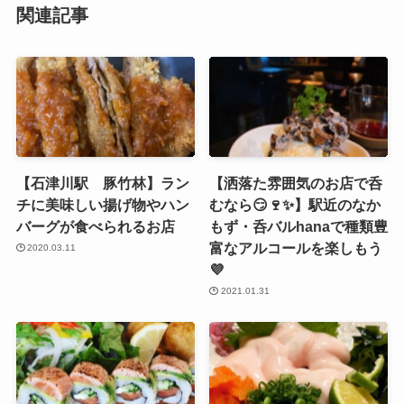
関連記事
【石津川駅 豚竹林】ラン
【洒落た雰囲気のお店で呑
チに美味しい揚げ物やハン
むなら😏🍷✨】駅近のなか
バーグが食べられるお店
もず・呑バルhanaで種類豊
富なアルコールを楽しもう
2020.03.11
💜
2021.01.31