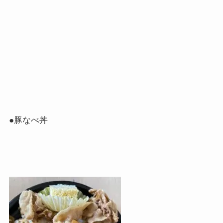
●
豚なべ丼