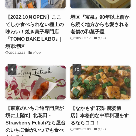
【2022.10月OPEN】ここ
堺区『宝泉』90年以上前か
でしか食べられない極上の
ら続く地方からも愛される
味わい！焼き菓子専門店
老舗の和菓子屋
『TOMO BAKE LABO』|
2022.03.17
グルメ
堺市堺区
2022.12.16
グルメ
【東京のいちご飴専門店が
【なかもず 花梨 麻婆飯
堺に上陸❣️】北花田・
店】本格的な中華料理をす
Strawberry Fetishなら屋台
るならココ！
のいちご飴がいつでも食べ
2020.02.03
グルメ