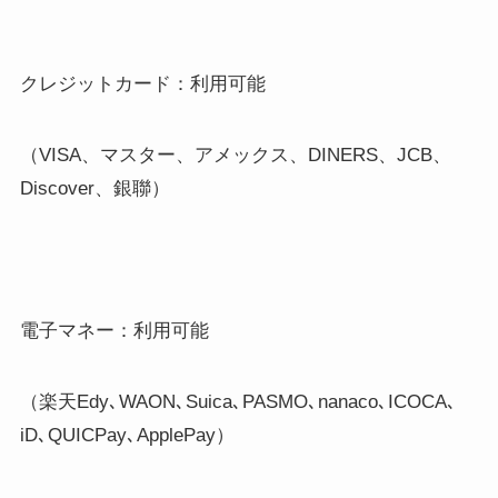
クレジットカード：利用可能
（
VISA
、マスター、アメックス、
DINERS
、
JCB
、
Discover
、銀聯）
電子マネー：利用可能
（楽天
Edy
､
WAON
､
Suica
､
PASMO
､
nanaco
､
ICOCA
､
iD
､
QUICPay
､
ApplePay
）