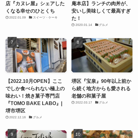
店『カヌレ屋』シェアした
庵本店】ランチの肉丼が、
くなる幸せのひとくち
安いし美味しくて最高すぎ
た！
2022.01.09
スイーツ・ケーキ
2020.01.14
グルメ
【2022.10月OPEN】ここ
堺区『宝泉』90年以上前か
でしか食べられない極上の
ら続く地方からも愛される
味わい！焼き菓子専門店
老舗の和菓子屋
『TOMO BAKE LABO』|
2022.03.17
グルメ
堺市堺区
2022.12.16
グルメ