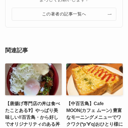
この著者の記事一覧へ
関連記事
【唐揚げ専門店の丼は食べ
【中百舌鳥】Cafe
たことある❓】やっぱり美
MOON(カフェ ムーン) 豊富
味しい‼️百舌鳥・から好し
なモーニングメニューでワ
でオリジナリティのある丼
クワク(*p’∀’q)おひとり様に