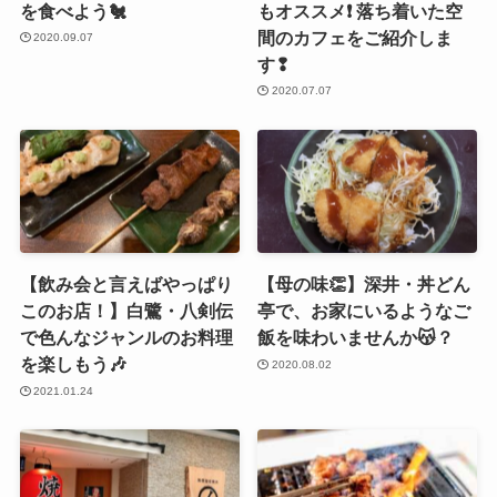
を食べよう🐔
もオススメ❗️ 落ち着いた空
間のカフェをご紹介しま
2020.09.07
す❢
2020.07.07
【飲み会と言えばやっぱり
【母の味👏】深井・丼どん
このお店！】白鷺・八剣伝
亭で、お家にいるようなご
で色んなジャンルのお料理
飯を味わいませんか😽？
を楽しもう🎶
2020.08.02
2021.01.24