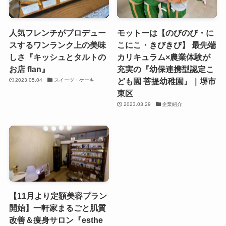
人気フレンチがプロデュー
モットーは【のびのび・に
スするワンランク上の美味
こにこ・きびきび】 最先端
しさ『キッシュとタルトの
カリキュラム×農業体験が
お店 flan』
充実の『幼保連携型認定こ
ども園 菩提幼稚園』｜堺市
2023.05.04
スイーツ・ケーキ
東区
2023.03.29
企業紹介
【11月より定額美容プラン
開始】一軒家まるごと肌質
改善＆痩身サロン『esthe