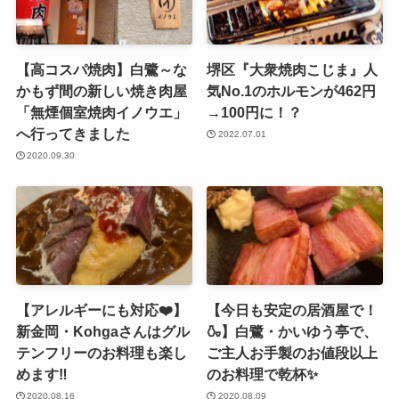
【高コスパ焼肉】白鷺～な
堺区『大衆焼肉こじま』人
かもず間の新しい焼き肉屋
気No.1のホルモンが462円
「無煙個室焼肉イノウエ」
→100円に！？
へ行ってきました
2022.07.01
2020.09.30
【アレルギーにも対応❤️】
【今日も安定の居酒屋で！
新金岡・Kohgaさんはグル
🍶】白鷺・かいゆう亭で、
テンフリーのお料理も楽し
ご主人お手製のお値段以上
めます‼️
のお料理で乾杯✨
2020.08.16
2020.08.09