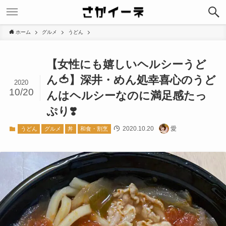
ホーム
グルメ
うどん
【女性にも嬉しいヘルシーうど
ん🍅】深井・めん処幸喜心のうど
2020
10/20
んはヘルシーなのに満足感たっ
ぷり❣️
2020.10.20
愛
うどん
グルメ
丼
和食・割烹