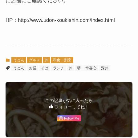
に店舗にご確認ください。
HP：http://www.udon-koukishin.com/index.html
うどん
グルメ
丼
和食・割烹
うどん
お昼
そば
ランチ
丼
堺
幸喜心
深井
この記事が気に入ったら
フォローしてね！
Follow Me