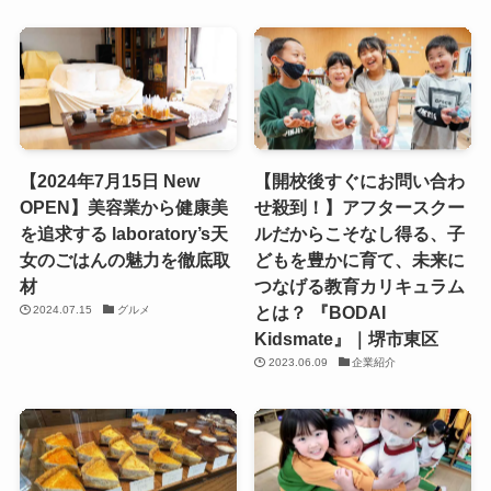
【2024年7月15日 New
【開校後すぐにお問い合わ
OPEN】美容業から健康美
せ殺到！】アフタースクー
を追求する laboratory’s天
ルだからこそなし得る、子
女のごはんの魅力を徹底取
どもを豊かに育て、未来に
材
つなげる教育カリキュラム
とは？ 『BODAI
2024.07.15
グルメ
Kidsmate』｜堺市東区
2023.06.09
企業紹介