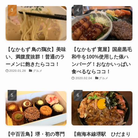
【なかもず 鳥の鶏次】美味
【なかもず 寛屋】国産黒毛
い、満腹度抜群！普通のラ
和牛を100%使用した俵ハ
ーメンに飽きたらココ！
ンバーグ！おなかいっぱい
食べるならココ！
2020.01.26
グルメ
2020.02.04
グルメ
【中百舌鳥】堺・初の専門
【南海本線堺駅 ひだまり