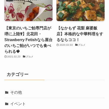
【東京のいちご飴専門店が
【なかもず 花梨 麻婆飯
堺に上陸❣️】北花田・
店】本格的な中華料理をす
Strawberry Fetishなら屋台
るならココ！
のいちご飴がいつでも食べ
2020.02.03
グルメ
られる🍓
2021.02.23
グルメ
カテゴリー
その他
イベント