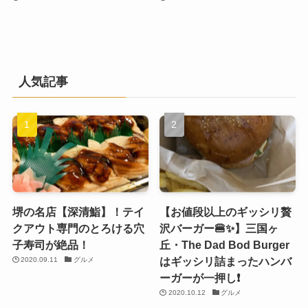
人気記事
堺の名店【深清鮨】！テイ
【お値段以上のギッシリ贅
クアウト専門のとろける穴
沢バーガー🍔✨】三国ヶ
子寿司が絶品！
丘・The Dad Bod Burger
はギッシリ詰まったハンバ
2020.09.11
グルメ
ーガーが一押し❗️
2020.10.12
グルメ