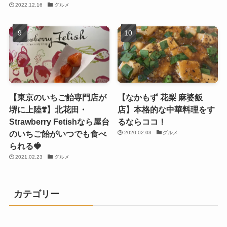
2022.12.16
グルメ
【東京のいちご飴専門店が
【なかもず 花梨 麻婆飯
堺に上陸❣️】北花田・
店】本格的な中華料理をす
Strawberry Fetishなら屋台
るならココ！
のいちご飴がいつでも食べ
2020.02.03
グルメ
られる🍓
2021.02.23
グルメ
カテゴリー