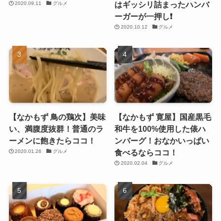
はギッシリ詰まったハンバ
2020.09.11
グルメ
ーガーが一押し❗️
2020.10.12
グルメ
【なかもず 鳥の鶏次】美味
【なかもず 寛屋】国産黒毛
い、満腹度抜群！普通のラ
和牛を100%使用した俵ハ
ーメンに飽きたらココ！
ンバーグ！おなかいっぱい
食べるならココ！
2020.01.26
グルメ
2020.02.04
グルメ