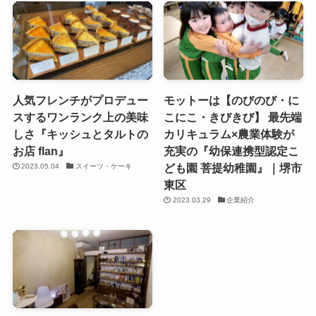
人気フレンチがプロデュー
モットーは【のびのび・に
スするワンランク上の美味
こにこ・きびきび】 最先端
しさ『キッシュとタルトの
カリキュラム×農業体験が
お店 flan』
充実の『幼保連携型認定こ
ども園 菩提幼稚園』｜堺市
2023.05.04
スイーツ・ケーキ
東区
2023.03.29
企業紹介