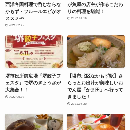
西洋各国料理で呑むならな
が魚屋の店主が作るこだわ
かもず・フルールエピがオ
りの料理を堪能！
ススメ🥕
2022.01.16
2021.02.22
堺市役所前広場『堺餃子フ
【堺市北区なかもず駅】さ
ェスタ』で堺のぎょうざが
らっとお出汁が美味しいお
大集合！！
でん屋「かま田」へ行って
きました！
2022.06.03
2021.04.20