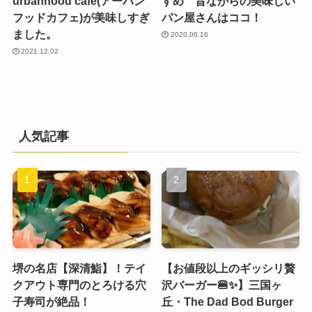
urbanhood cafe(アーバン
すめ 昔ながらの美味しい
フッドカフェ)が美味しすぎ
パン屋さんはココ！
ました。
2020.06.16
2021.12.02
人気記事
堺の名店【深清鮨】！テイ
【お値段以上のギッシリ贅
クアウト専門のとろける穴
沢バーガー🍔✨】三国ヶ
子寿司が絶品！
丘・The Dad Bod Burger