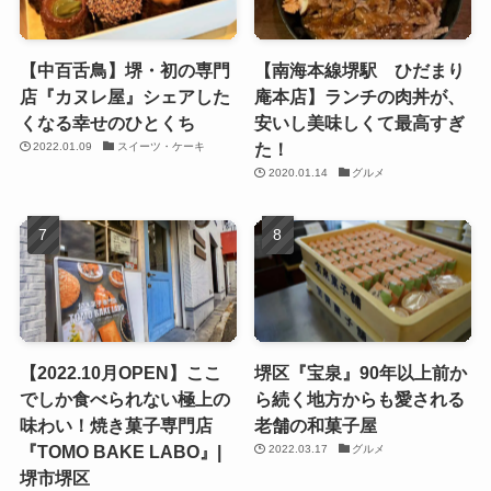
【中百舌鳥】堺・初の専門
【南海本線堺駅 ひだまり
店『カヌレ屋』シェアした
庵本店】ランチの肉丼が、
くなる幸せのひとくち
安いし美味しくて最高すぎ
た！
2022.01.09
スイーツ・ケーキ
2020.01.14
グルメ
【2022.10月OPEN】ここ
堺区『宝泉』90年以上前か
でしか食べられない極上の
ら続く地方からも愛される
味わい！焼き菓子専門店
老舗の和菓子屋
『TOMO BAKE LABO』|
2022.03.17
グルメ
堺市堺区