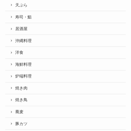
天ぷら
寿司・鮨
居酒屋
沖縄料理
洋食
海鮮料理
炉端料理
焼き肉
焼き鳥
蕎麦
豚カツ