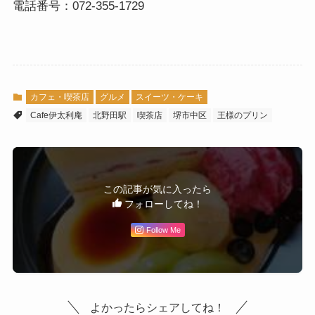
電話番号：072-355-1729
カフェ・喫茶店
グルメ
スイーツ・ケーキ
Cafe伊太利庵
北野田駅
喫茶店
堺市中区
王様のプリン
この記事が気に入ったら
フォローしてね！
Follow Me
よかったらシェアしてね！