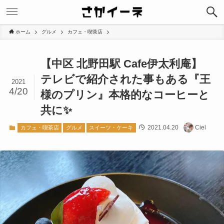
ホーム
グルメ
カフェ・喫茶店
【中区 北野田駅 Cafe伊太利庵】
テレビで紹介された事もある『王
2021
4/20
様のプリン』本格的なコーヒーと
共に✨
2021.04.20
Ciel
カフェ・喫茶店
グルメ
スイーツ・ケーキ