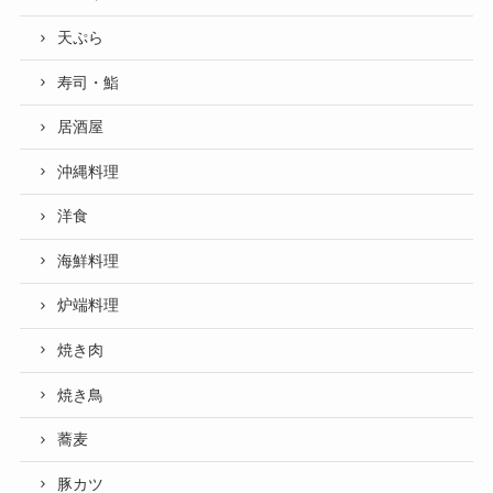
天ぷら
寿司・鮨
居酒屋
沖縄料理
洋食
海鮮料理
炉端料理
焼き肉
焼き鳥
蕎麦
豚カツ