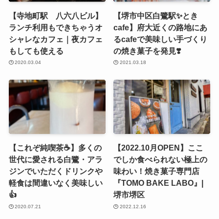
【寺地町駅 八六八ビル】
【堺市中区白鷺駅✨とき
ランチ利用もできちゃうオ
cafe】府大近くの路地にあ
シャレなカフェ｜夜カフェ
るcafeで美味しい手づくり
もしても使える
の焼き菓子を発見❣️
2020.03.04
2021.03.18
【これぞ純喫茶☕️】多くの
【2022.10月OPEN】ここ
世代に愛される白鷺・アラ
でしか食べられない極上の
ジンでいただくドリンクや
味わい！焼き菓子専門店
軽食は間違いなく美味しい
『TOMO BAKE LABO』|
👍
堺市堺区
2020.07.21
2022.12.16