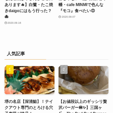
あります🔥】白鷺・たこ焼
幡・cafe MINMIで色んな
きdaigoにはもう行った？
『モコ』食べたい😍
🐙
2020.09.07
2020.09.16
人気記事
堺の名店【深清鮨】！テイ
【お値段以上のギッシリ贅
クアウト専門のとろける穴
沢バーガー🍔✨】三国ヶ