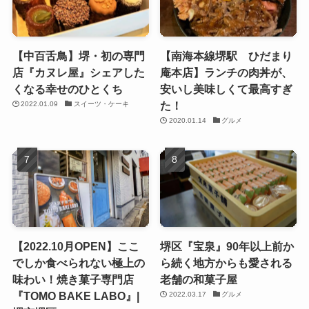
【中百舌鳥】堺・初の専門
【南海本線堺駅 ひだまり
店『カヌレ屋』シェアした
庵本店】ランチの肉丼が、
くなる幸せのひとくち
安いし美味しくて最高すぎ
た！
2022.01.09
スイーツ・ケーキ
2020.01.14
グルメ
【2022.10月OPEN】ここ
堺区『宝泉』90年以上前か
でしか食べられない極上の
ら続く地方からも愛される
味わい！焼き菓子専門店
老舗の和菓子屋
『TOMO BAKE LABO』|
2022.03.17
グルメ