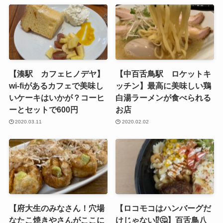
【湊駅 カフェヒノデヤ】
【中百舌鳥駅 ロケットキ
wi-fiがあるカフェで美味し
ッチン】最高に美味しい鶏
いケーキはいかが？コーヒ
白湯ラーメンが食べられる
ーとセットで600円
お店
2020.03.11
2020.02.02
【府大生のみなさん！穴場
【ロコモコはハンバーグだ
なたこ焼きやさんがここに
けじゃない⁉️🤔】百舌鳥八