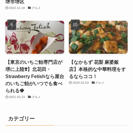
堺市堺区
2022.12.16
グルメ
【東京のいちご飴専門店が
【なかもず 花梨 麻婆飯
堺に上陸❣️】北花田・
店】本格的な中華料理をす
Strawberry Fetishなら屋台
るならココ！
のいちご飴がいつでも食べ
2020.02.03
グルメ
られる🍓
2021.02.23
グルメ
カテゴリー