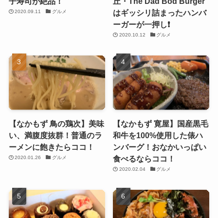
子寿司が絶品！
丘・The Dad Bod Burger
はギッシリ詰まったハンバ
2020.09.11
グルメ
ーガーが一押し❗️
2020.10.12
グルメ
【なかもず 鳥の鶏次】美味
【なかもず 寛屋】国産黒毛
い、満腹度抜群！普通のラ
和牛を100%使用した俵ハ
ーメンに飽きたらココ！
ンバーグ！おなかいっぱい
食べるならココ！
2020.01.26
グルメ
2020.02.04
グルメ